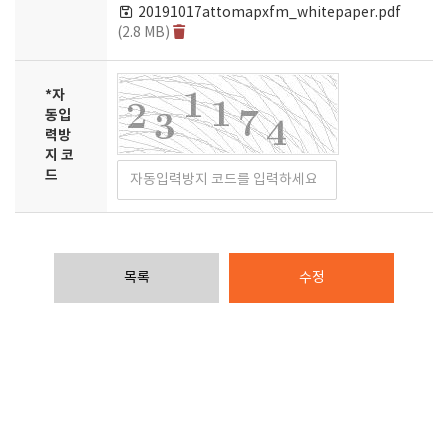
20191017attomapxfm_whitepaper.pdf
(2.8 MB)
*
자
동입
력방
지 코
드
목록
수정